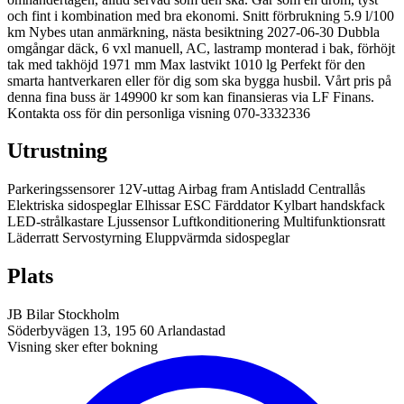
och fint i kombination med bra ekonomi. Snitt förbrukning 5.9 l/100
km Nybes utan anmärkning, nästa besiktning 2027-06-30 Dubbla
omgångar däck, 6 vxl manuell, AC, lastramp monterad i bak, förhöjt
tak med takhöjd 1971 mm Max lastvikt 1010 lg Perfekt för den
smarta hantverkaren eller för dig som ska bygga husbil. Vårt pris på
denna fina buss är 149900 kr som kan finansieras via LF Finans.
Kontakta oss för din personliga visning 070-3332336
Utrustning
Parkeringssensorer
12V-uttag
Airbag fram
Antisladd
Centrallås
Elektriska sidospeglar
Elhissar
ESC
Färddator
Kylbart handskfack
LED-strålkastare
Ljussensor
Luftkonditionering
Multifunktionsratt
Läderratt
Servostyrning
Eluppvärmda sidospeglar
Plats
JB Bilar Stockholm
Söderbyvägen 13, 195 60 Arlandastad
Visning sker efter bokning