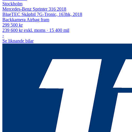
Stockholm
Mercedes-Benz Sprinter 316 2018
BlueTEC Skåpbil 7G-Tronic, 163hk, 2018
Backkamera
Airbag fram
299 500 kr
239 600 kr exkl. moms · 15 400 mil
›
Se liknande bilar