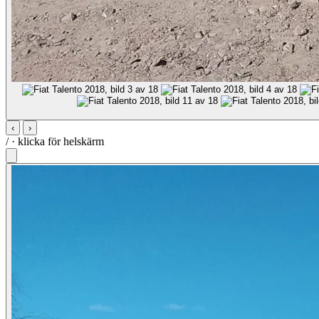
‹
›
/
· klicka för helskärm