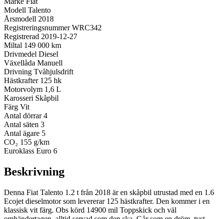
Märke
Fiat
Modell
Talento
Årsmodell
2018
Registreringsnummer
WRC342
Registrerad
2019-12-27
Miltal
149 000 km
Drivmedel
Diesel
Växellåda
Manuell
Drivning
Tvåhjulsdrift
Hästkrafter
125 hk
Motorvolym
1,6 L
Karosseri
Skåpbil
Färg
Vit
Antal dörrar
4
Antal säten
3
Antal ägare
5
CO₂
155 g/km
Euroklass
Euro 6
Beskrivning
Denna Fiat Talento 1.2 t från 2018 är en skåpbil utrustad med en 1.6
Ecojet dieselmotor som levererar 125 hästkrafter. Den kommer i en
klassisk vit färg. Obs körd 14900 mil Toppskick och väl
omhändertagen, alltid servad som den ska. Går som en dröm, tyst