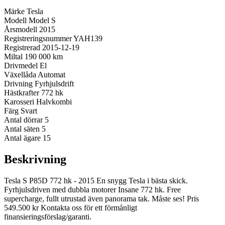
Märke
Tesla
Modell
Model S
Årsmodell
2015
Registreringsnummer
YAH139
Registrerad
2015-12-19
Miltal
190 000 km
Drivmedel
El
Växellåda
Automat
Drivning
Fyrhjulsdrift
Hästkrafter
772 hk
Karosseri
Halvkombi
Färg
Svart
Antal dörrar
5
Antal säten
5
Antal ägare
15
Beskrivning
Tesla S P85D 772 hk - 2015 En snygg Tesla i bästa skick.
Fyrhjulsdriven med dubbla motorer Insane 772 hk. Free
supercharge, fullt utrustad även panorama tak. Måste ses! Pris
549.500 kr Kontakta oss för ett förmånligt
finansieringsförslag/garanti.