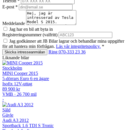
Telefon
*
E-post
*
Meddelande
Jag har en bil att byta in
Registreringsnummer (valfritt)
Jag godkänner att JB Bilar lagrar och behandlar mina uppgifter
för att hantera min förfrågan.
Läs vår integritetspolicy.
*
Ring 070-333 23 36
Skicka intresseanmälan
Liknande bilar
Stockholm
MINI Cooper 2015
5-dörrars Euro 6 en ägare
Isofix
12V-uttag
89 900 kr
VMB · 26 700 mil
›
Såld
Gävle
Audi A3 2012
Sportback 1.6 TDI S Tronic