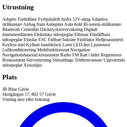
Utrustning
Adaptiv Farthållare
Fyrhjulsdrift
Isofix
12V-uttag
Adaptiva
strålkastare
Airbag fram
Antispinn
Auto hold
Bi-xenon-strålkastare
Bluetooth
Centrallås
Däcktrycksövervakning
Digitalt
instrumentkluster
Elektriska sidospeglar
Elhissar
Elinfällbara
sidospeglar
Elstolar
ESC
Fällbart baksäte
Färddator
Helljusassistent
Keyless start
Kylbart handskfack
Larm
LED-ljus
Ljussensor
Luftkonditionering
Multifunktionsratt
Navigation
Navigationsbaserad körassistent
Radio FM
Ratt i läder
Regnsensor
Röstassistent
Servostyrning
Sidoairbags
Tröthetsvarnare
Uppvärmda
sidospeglar
Xenonljus
Plats
JB Bilar Gävle
Skolgången 17, 802 57 Gävle
Visning sker efter bokning