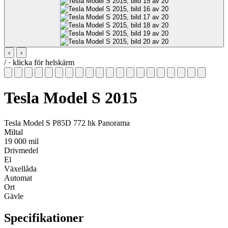
‹
›
/
· klicka för helskärm
Tesla Model S 2015
Tesla Model S P85D 772 hk Panorama
Miltal
19 000 mil
Drivmedel
El
Växellåda
Automat
Ort
Gävle
Specifikationer