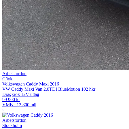
Arbetsfordon
Gävle
Volkswagen Caddy Maxi 2016
VW Caddy Maxi Van 2.0TDI BlueMotion 102 hkr
Dragkrok
12V-uttag
99 900 kr
VMB · 12 800 mil
›
Arbetsfordon
Stockholm