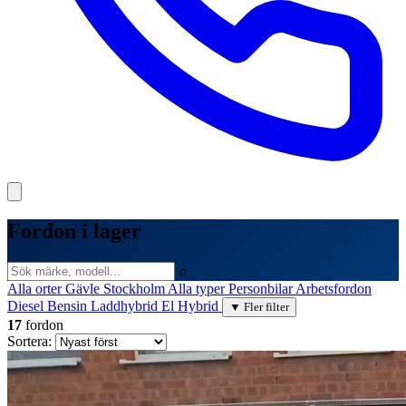
Fordon i lager
⌕
Alla orter
Gävle
Stockholm
Alla typer
Personbilar
Arbetsfordon
Diesel
Bensin
Laddhybrid
El
Hybrid
▼ Fler filter
17
fordon
Sortera: