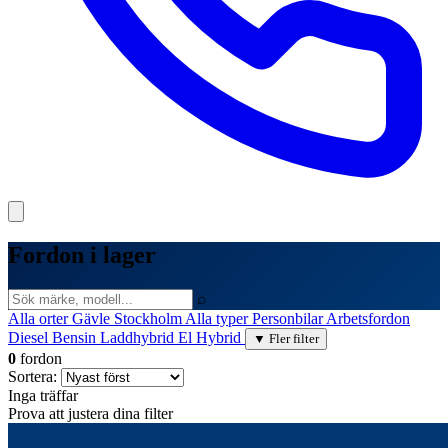
Fordon i lager
⌕
Alla orter
Gävle
Stockholm
Alla typer
Personbilar
Arbetsfordon
Diesel
Bensin
Laddhybrid
El
Hybrid
▼ Fler filter
0
fordon
Sortera:
Inga träffar
Prova att justera dina filter