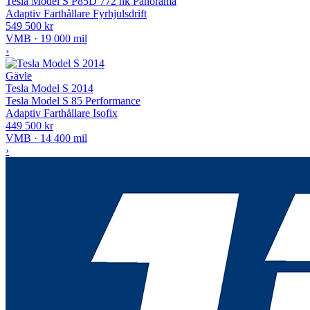
Tesla Model S P85D 772 hk Panorama
Adaptiv Farthållare
Fyrhjulsdrift
549 500 kr
VMB · 19 000 mil
›
Gävle
Tesla Model S 2014
Tesla Model S 85 Performance
Adaptiv Farthållare
Isofix
449 500 kr
VMB · 14 400 mil
›