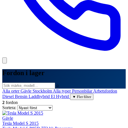
Fordon i lager
⌕
Alla orter
Gävle
Stockholm
Alla typer
Personbilar
Arbetsfordon
Diesel
Bensin
Laddhybrid
El
Hybrid
▼ Fler filter
2
fordon
Sortera:
Gävle
Tesla Model S 2015