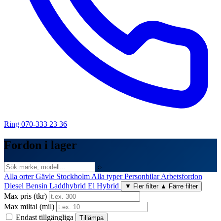
Ring 070-333 23 36
Fordon i lager
⌕
Alla orter
Gävle
Stockholm
Alla typer
Personbilar
Arbetsfordon
Diesel
Bensin
Laddhybrid
El
Hybrid
▼ Fler filter
▲ Färre filter
Max pris (tkr)
Max miltal (mil)
Endast tillgängliga
Tillämpa