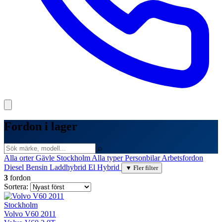
Fordon i lager
⌕
Alla orter
Gävle
Stockholm
Alla typer
Personbilar
Arbetsfordon
Diesel
Bensin
Laddhybrid
El
Hybrid
▼ Fler filter
3
fordon
Sortera:
Stockholm
Volvo V60 2011